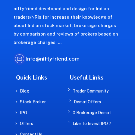
niftyfriend developed and design for Indian
traders/NRIs for increase their knowledge of
about Indian stock market, brokerage charges
by comparison and reviews of brokers based on
brokerage charges, …
info@niftyfriend.com
Quick Links
Useful Links
5
5
Blog
Trader Community
5
5
Stock Broker
Demat Offers
5
5
IPO
0 Brokerage Demat
5
5
Offers
Like To Invest IPO ?
5
Contact Us